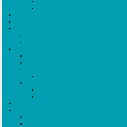
加港移民雞精班－衣食住行及制度
加港移民雞精班－就職篇
生活
加拿大服務
工作
工作資訊
加拿大JOB BANK
買食玩
活動
聚會與活動
美食
港式餐廳
小店介紹
零食小店
小店推介
著數
新聞
香港新聞
多倫多新聞