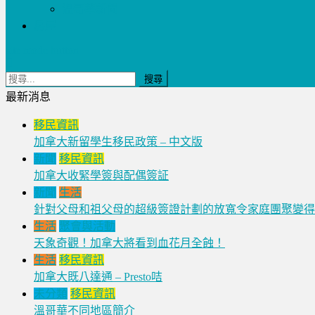
溫哥華新聞
房屋
site mode button
最新消息
移民資訊
加拿大新留學生移民政策 – 中文版
新聞
移民資訊
加拿大收緊學簽與配偶簽証
新聞
生活
針對父母和祖父母的超級簽證計劃的放寬令家庭團聚變得
生活
聚會與活動
天象奇觀！加拿大將看到血花月全蝕！
生活
移民資訊
加拿大既八達通 – Presto咭
未分類
移民資訊
溫哥華不同地區簡介