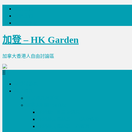
關於我們
聯絡我們
加登吹水台
加登 – HK Garden
加拿大香港人自由討論區
加登討論區
移民資訊
移民資訊與新聞
加拿大相關YouTube
加港救生艇最新消息
加港移民雞精班 – 申請及政策
加港移民雞精班－心靈篇