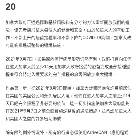
20
境
最
加拿大政府正通過採取基於風險和有分寸的方法重新開放我們的邊
新
境，優先考慮加拿大每個人的健康和安全。由於加拿大人的辛勤工
資
作、不斷上升的疫苗接種率和不斷下降的COVID-19病例，加拿大政
訊
府能夠推進調整後的邊境措施。
2021
2021年9月7日，如果國內流行病學形勢仍然有利，政府打算向任何
07
在進入加拿大前至少14天用加拿大政府接受的疫苗完成全部接種過
20
程並符合特定入境要求的完全接種的旅客開放加拿大邊境。
作為第一步，從2021年8月9日開始，加拿大計畫開始允許目前居住
在美國的美國公民和永久居民入境，他們在進入加拿大之前至少14
天已經完全接種了非必要的疫苗。這一初步措施使加拿大政府能夠
在2021年9月7日之前全面實施調整後的邊境措施，並承認加拿大人
和美國人之間的許多密切聯繫。
除有限的例外情況外，所有旅行者必須使用ArriveCAN（應用程式