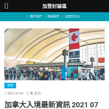
加登討論區
關於我們
聯絡我們
加登吹水台
加
新聞
拿
朱 古力
2021-07-20
大
加拿大入境最新資訊 2021 07
入