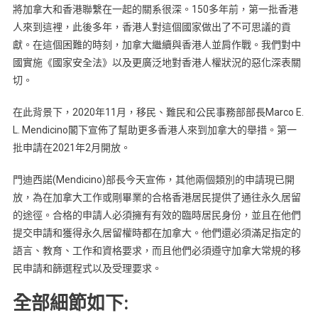
居
將加拿大和香港聯繫在一起的關系很深。150多年前，第一批香港
人來到這裡，此後多年，香港人對這個國家做出了不可思議的貢
留
獻。在這個困難的時刻，加拿大繼續與香港人並肩作戰。我們對中
途
國實施《國家安全法》以及更廣泛地對香港人權狀況的惡化深表關
徑.
切。
在此背景下，2020年11月，移民、難民和公民事務部部長Marco E.
L. Mendicino閣下宣佈了幫助更多香港人來到加拿大的舉措。第一
批申請在2021年2月開放。
門迪西諾(Mendicino)部長今天宣佈，其他兩個類別的申請現已開
放，為在加拿大工作或剛畢業的合格香港居民提供了通往永久居留
的途徑。合格的申請人必須擁有有效的臨時居民身份，並且在他們
提交申請和獲得永久居留權時都在加拿大。他們還必須滿足指定的
語言、教育、工作和資格要求，而且他們必須遵守加拿大常規的移
民申請和篩選程式以及受理要求。
全部細節如下: