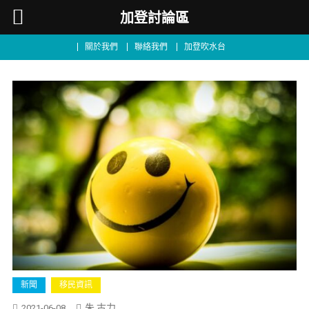
加登討論區
關於我們
聯絡我們
加登吹水台
加
新聞
移民資訊
拿
朱 古力
2021-06-08