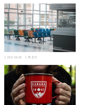
海
2021-05-30
朱 古力
外
留
學
保
險
比
較
2021