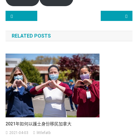
乜野係加拿大Express Entry（EE）
加拿大移
RELATED POSTS
2021年如何以護士身份移民加拿大
2021-04-03
littlefatb