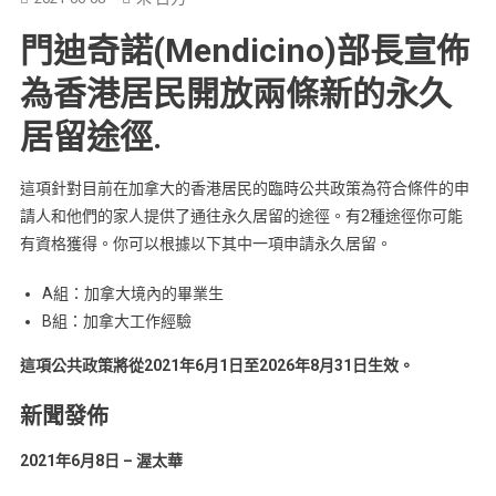
大
門迪奇諾(Mendicino)部長宣佈
為
為香港居民開放兩條新的永久
香
居留途徑.
港
居
這項針對目前在加拿大的香港居民的臨時公共政策為符合條件的申
民
請人和他們的家人提供了通往永久居留的途徑。有2種途徑你可能
開
有資格獲得。你可以根據以下其中一項申請永久居留。
放
A組：加拿大境內的畢業生
兩
B組：加拿大工作經驗
條
這項公共政策將從2021年6月1日至2026年8月31日生效。
新
的
新聞發佈
永
2021年6月8日 – 渥太華
久