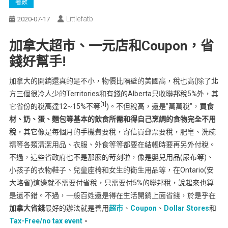
著數
Littlefatb
2020-07-17
加拿大超市、一元店和Coupon，省
錢好幫手!
加拿大的開銷還真的是不小，物價比隔壁的美國高，稅也高(除了北
方三個很冷人少的Territories和有錢的Alberta只收聯邦稅5%外，其
[1]
它省份的稅高達12~15%不等
)。不但稅高，還是”萬萬稅”，
買食
材、奶、蛋、麵包等基本的飲食所需和得自己烹調的食物完全不用
稅
，其它像是每個月的手機費要稅，寄信買郵票要稅，肥皂、洗碗
精等各類清潔用品、衣服、外食等等都要在結帳時要再另外付稅。
不過，這些省政府也不是那麼的苛刻啦，像是嬰兒用品(尿布等)、
小孩子的衣物鞋子、兒童座椅和女生的衛生用品等，在Ontario(安
大略省)這邊就不需要付省稅，只需要付5%的聯邦稅，說起來也算
是還不錯。不過，一般百姓還是得在生活開銷上面省錢，於是乎在
加拿大省錢
最好的辦法就是善用
超市
、
Coupon
、
Dollar Stores
和
Tax-Free/no tax event
。