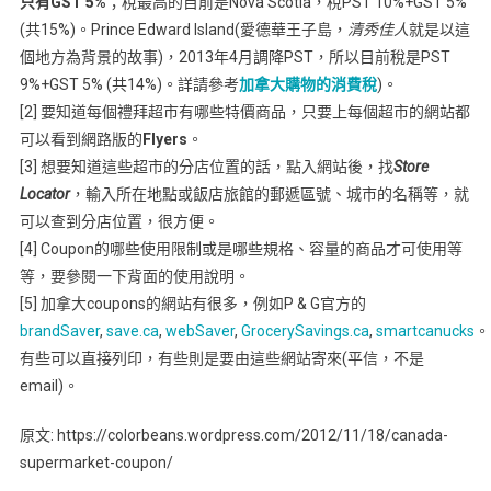
只有GST 5%
；稅最高的目前是Nova Scotia，稅PST 10%+GST 5%
(共15%)。Prince Edward Island(愛德華王子島，
清秀佳人
就是以這
個地方為背景的故事)，2013年4月調降PST，所以目前稅是PST
9%+GST 5% (共14%)。詳請參考
加拿大購物的消費稅
)。
[2] 要知道每個禮拜超市有哪些特價商品，只要上每個超市的網站都
可以看到網路版的
Flyers
。
[3] 想要知道這些超市的分店位置的話，點入網站後，找
Store
Locator
，輸入所在地點或飯店旅館的郵遞區號、城市的名稱等，就
可以查到分店位置，很方便。
[4] Coupon的哪些使用限制或是哪些規格、容量的商品才可使用等
等，要參閱一下背面的使用說明。
[5] 加拿大coupons的網站有很多，例如P & G官方的
brandSaver
,
save.ca
,
webSaver
,
GrocerySavings.ca
,
smartcanucks
。
有些可以直接列印，有些則是要由這些網站寄來(平信，不是
email)。
原文: https://colorbeans.wordpress.com/2012/11/18/canada-
supermarket-coupon/