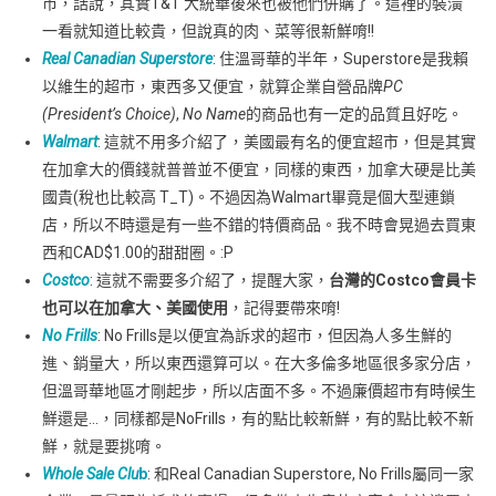
市，話說，其實T&T 大統華後來也被他們併購了。這裡的裝潢
一看就知道比較貴，但說真的肉、菜等很新鮮唷!!
Real Canadian Superstore
: 住溫哥華的半年，Superstore是我賴
以維生的超市，東西多又便宜，就算企業自營品牌
PC
(President’s Choice)
,
No Name
的商品也有一定的品質且好吃。
Walmart
: 這就不用多介紹了，美國最有名的便宜超市，但是其實
在加拿大的價錢就普普並不便宜，同樣的東西，加拿大硬是比美
國貴(稅也比較高 T_T)。不過因為Walmart畢竟是個大型連鎖
店，所以不時還是有一些不錯的特價商品。我不時會晃過去買東
西和CAD$1.00的甜甜圈。:P
Costco
: 這就不需要多介紹了，提醒大家，
台灣的Costco會員卡
也可以在加拿大、美國使用
，記得要帶來唷!
No Frills
: No Frills是以便宜為訴求的超市，但因為人多生鮮的
進、銷量大，所以東西還算可以。在大多倫多地區很多家分店，
但溫哥華地區才剛起步，所以店面不多。不過廉價超市有時候生
鮮還是…，同樣都是NoFrills，有的點比較新鮮，有的點比較不新
鮮，就是要挑唷。
Whole Sale Clu
b
: 和Real Canadian Superstore, No Frills屬同一家