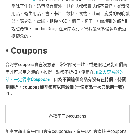
乎除了生鮮、奶蛋沒有賣外，其它啥都都賣啥都不奇怪。從清潔
用品、衛生用品、書、卡片、飲料、食物、吐司、廚房的鍋晚瓢
盆、隨身碟、電腦、相機、CD、櫃子、椅子…，你想到的都有!!
說也奇怪，London Drugs在東岸沒有，害我搬來多倫多以後還
挺懷念的。
• Coupons
台灣拿coupons實在沒意思，常常限制一堆，或是限定只能正價商
品才可以用之類的，搞得一點都不折扣。倒是在
加拿大要省錢的
話，一定得拿
Coupoons
，因為
不管這個商品有沒有在特價、特價
到幾折，coupons幾乎都可以再減價 (一個商品一次只能用一張)
[4]
。
各種不同的coupons
加拿大超市有些門口會有coupons區，有些店則會直接把coupons