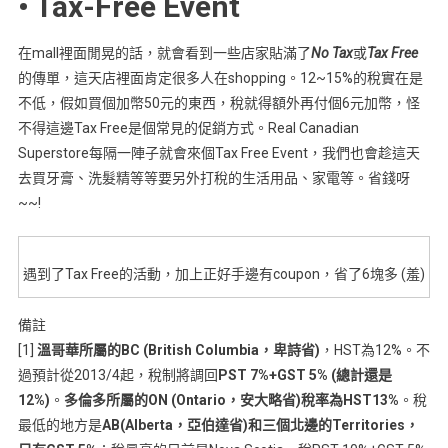
• Tax-Free Event
在mall裡面閒晃的話，就會看到一些店家貼滿了
No Tax
或
Tax Free
的傳單，這天店裡面肯定很多人在shopping。12~15%的稅實在是
不低，假如買個加幣50元的東西，稅就得額外再付個6元加幣，怪
不得這邊Tax Free是個常見的促銷方式。Real Canadian
Superstore每隔一陣子就會來個Tax Free Event，我們也會趁這天
去買牙膏、洗髮精等等要另外打稅的生活用品、家電等。省錢呀
~~!
遇到了Tax Free的活動，加上正好手邊有coupon，省了6塊多 (羞)
備註
[1]
溫哥華所屬的BC (British Columbia，卑詩省)
，HST為12%。不
過預計從2013/4起，稅制將調回
PST 7%+GST 5% (總計還是
12%)
。
多倫多所屬的ON (Ontario，安大略省)稅率為HST13%
。稅
最低的地方是
AB(Alberta，亞伯達省)和三個北邊的Territories，