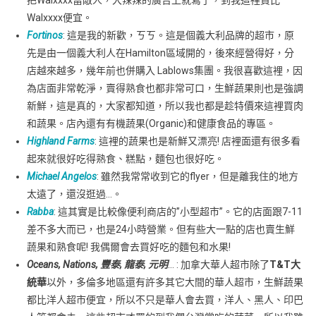
把Walxxxx當敵人，大辣辣的廣告上就寫了，到我這裡買比
Walxxxx便宜。
Fortinos
: 這是我的新歡，ㄎㄎ。這是個義大利品牌的超市，原
先是由一個義大利人在Hamilton區域開的，後來經營得好，分
店越來越多，幾年前也併購入 Lablows集團。我很喜歡這裡，因
為店面非常乾淨，賣得熟食也都非常可口，生鮮蔬果則也是強調
新鮮，這是真的，大家都知道，所以我也都是趁特價來這裡買肉
和蔬果。店內還有有機蔬果(Organic)和健康食品的專區。
Highland Farms
: 這裡的蔬果也是新鮮又漂亮! 店裡面還有很多看
起來就很好吃得熟食、糕點，麵包也很好吃。
Michael Angelos
: 雖然我常常收到它的flyer，但是離我住的地方
太遠了，還沒逛過…。
Rabba
: 這其實是比較像便利商店的”小型超市”。它的店面跟7-11
差不多大而已，也是24小時營業。但有些大一點的店也賣生鮮
蔬果和熟食呢! 我偶爾會去買好吃的麵包和水果!
Oceans, Nations, 豐泰, 龍泰, 元明
… : 加拿大華人超市除了
T&T大
統華
以外，多倫多地區還有許多其它大間的華人超市，生鮮蔬果
都比洋人超市便宜，所以不只是華人會去買，洋人、黑人、印巴