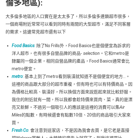
倫多地區):
大多倫多地區的人口實在是太太多了，所以多倫多連鎖超市很多，
一個商場附近常常可以看到同時有兩間的大型超市，滿足不同客層
的需求。這邊常見超市還有以下
Food Basics
: 除了No Frills外，Food Basics也是個便宜為訴求的
洋人超市，也有很多自營品牌的商品-
selection
。它和metro是
隸屬同一個企業，相同自營品牌的產品，Food Basics通常會比
metro便宜。
metro
: 基本上到了metro看到裝潢就知道不是個便宜的地方…。
這裡的商品跟大部分的超市重複，但有時也可以有特價商品。因
為價格比較高、裝潢好，所以換個方面來說逛起來就比較舒服。
我住的附近就有一間，所以我都會趁特價來買肉、菜，真的是漂
亮又新鮮。不過另一個吸引人的應該是這裡的消費可以集
Air
Miles
的點數，有時候還會有點數10倍、20倍的商品吸引大家來
買。
Fresh Co
: 會注意到這家店，不是因為我會去買，是它老是直接