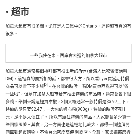
• 超市
加拿大超市有很多間。尤其是人口集中的Ontario，連鎖超市真的有
很多。
一些我住在東、西岸會去逛的加拿大超市
加拿大超市通常每個禮拜都有推出新的
flyer
(台灣人比較習慣講叫
DM)，這裡真的要折扣的話，都會很大方，所以看flyer買當期特價
[2]
商品可以省下不少錢
。在台灣的時候，看DM買東西覺得可以”省
一些啦”，但是在加拿大超市若有推出特價的商品時，通常會省下很
多錢。舉例來說這裡買甜椒，3個大概通常一般特價是$3.97上下，
特價的話只要$2.47；一大包的通心粉(900g)，特價的時候不到1
元，是不是太便宜了。 所以有瘋狂特價的商品，大家都會多少買一
些回家囤著。其實，另一方面也是這裡地比較大，都得一個禮拜開
個車到超市購物，不像台北密度高便 利商店、全聯、家樂福那麼近