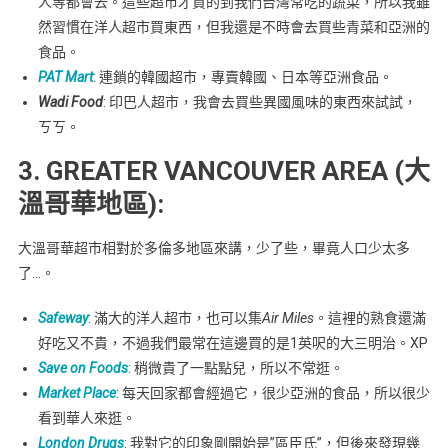
人等都會去。這些超市才買的到我們台灣常吃的蔬菜，所以我雖
然習慣在洋人超市買東西，但我還是不時會去買些青菜和亞洲的
食品。
PAT Mart
: 連鎖的韓國超市，專賣韓國、日本等亞洲食品。
Wadi Food
: 印巴人超市，我會去買些異國風味的東西來試試，
ㄎㄎ。
3. GREATER VANCOUVER AREA (大
溫哥華地區):
大溫哥華超市相對於多倫多地區來講，少了些，畢竟人口少太多
了…。
Safeway
: 滿大的洋人超市，也可以集
Air Miles
。這裡的熟食還滿
好吃又不貴，不過我們最常在這邊買的是1英呎的大三明治。XP
Save on Foods
: 稍微貴了一點點兒，所以不常逛。
Market Place
: 每天回家都會經過它，很少亞洲的食品，所以很少
看到華人來逛。
London Drugs
: 我對它的印象剛開始是”區臣氏”，但後來發現幾