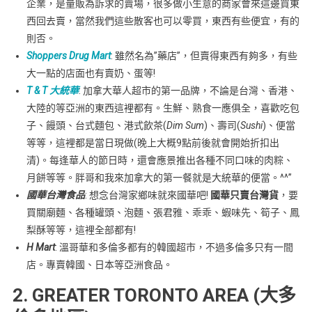
企業，是量販為訴求的賣場，很多做小生意的商家會來這邊買東
西回去賣，當然我們這些散客也可以零買，東西有些便宜，有的
則否。
Shoppers Drug Mart
: 雖然名為”藥店”，但賣得東西有夠多，有些
大一點的店面也有賣奶、蛋等!
T & T 大統華
: 加拿大華人超市的第一品牌，不論是台灣、香港、
大陸的等亞洲的東西這裡都有。生鮮、熟食一應俱全，喜歡吃包
子、饅頭、台式麵包、港式飲茶(
Dim Sum
)、壽司(
Sushi
)、便當
等等，這裡都是當日現做(晚上大概9點前後就會開始折扣出
清)。每逢華人的節日時，還會應景推出各種不同口味的肉粽、
月餅等等。胖哥和我來加拿大的第一餐就是大統華的便當。^^”
國華台灣食品
: 想念台灣家鄉味就來國華吧!
國華只賣台灣貨
，要
買關廟麵、各種罐頭、泡麵、張君雅、乖乖、蝦味先、筍子、鳳
梨酥等等，這裡全部都有!
H Mart
: 溫哥華和多倫多都有的韓國超市，不過多倫多只有一間
店。專賣韓國、日本等亞洲食品。
2. GREATER TORONTO AREA (大多