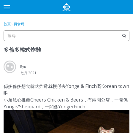
t
o
×
登入
·
申請加入
g
首頁
›
買食玩
登入
申請加入
g
l
e
分類
m
多倫多韓式炸雞
e
討論
n
u
Ryu
最新動態
七月 2021
係多倫多想食韓式炸雞就梗係去Yonge & Finch嘅Korean town
啦
小弟私心推薦Cheers Chicken & Beers，有兩間分店，一間係
Yonge/Sheppard，一間係Yonge/Finch