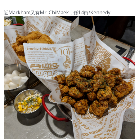
近Markham又有Mr. ChiMaek，係14街/Kennedy