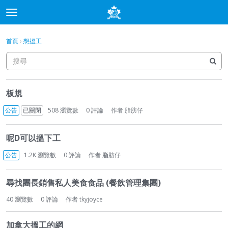
t
o
×
登入
·
申請加入
g
首頁
›
想搵工
登入
申請加入
g
l
e
分類
m
討
e
板規
論
討論
n
列
公告
已關閉
508
瀏覽數
0
評論
作者
脂肪仔
u
表
最新動態
呢D可以搵下工
公告
1.2K
瀏覽數
0
評論
作者
脂肪仔
尋找團長銷售私人美食食品 (餐飲管理集團)
40
瀏覽數
0
評論
作者
tkyjoyce
加拿大搵工的網