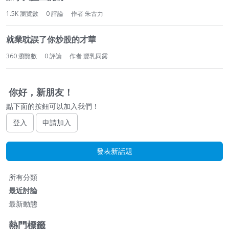
1.5K
瀏覽數
0
評論
作者
朱古力
就業耽誤了你炒股的才華
360
瀏覽數
0
評論
作者
豐乳同露
你好，新朋友！
點下面的按鈕可以加入我們！
登入
申請加入
發表新話題
快
所有分類
速
最近討論
連
最新動態
結
熱門標籤