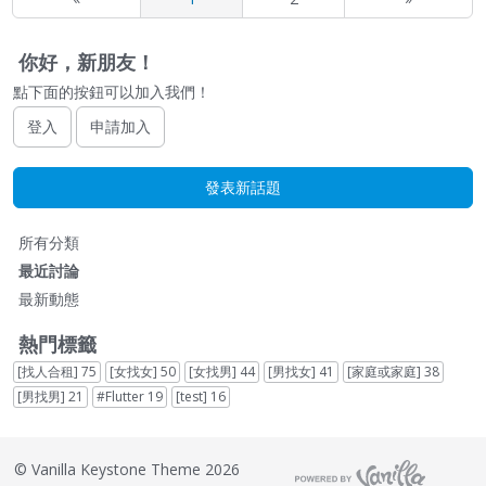
你好，新朋友！
點下面的按鈕可以加入我們！
登入
申請加入
發表新話題
快
所有分類
速
最近討論
連
最新動態
結
熱門標籤
[找人合租]
75
[女找女]
50
[女找男]
44
[男找女]
41
[家庭或家庭]
38
[男找男]
21
#Flutter
19
[test]
16
©
Vanilla Keystone Theme 2026