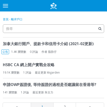
t
o
×
登入
·
申請加入
g
首頁
›
離岸戶口
登入
申請加入
g
l
e
分類
m
討
e
加拿大銀行開戶、提款卡和信用卡介紹 (2021-02更新)
論
討論
n
列
公告
1.4K
瀏覽數
0
評論
作者
脂肪仔
u
表
最新動態
HSBC CA 網上開户實戰全攻略
19.1K
瀏覽數
1
評論
最近更新
kkgarden
申請OWP簽證後, 等待簽證的過程是否建議留在香港等?
141
瀏覽數
1
評論
最近更新
朱古力
«
1
2
»