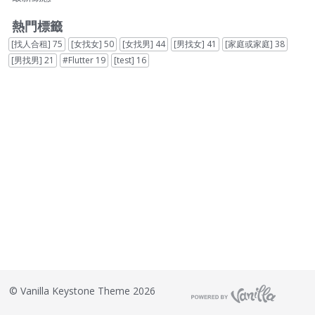
結
熱門標籤
[找人合租]
75
[女找女]
50
[女找男]
44
[男找女]
41
[家庭或家庭]
38
[男找男]
21
#Flutter
19
[test]
16
©
Vanilla Keystone Theme 2026