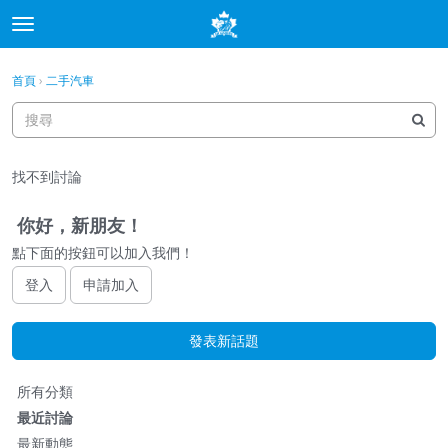
t
o
×
登入
·
申請加入
g
首頁
›
二手汽車
登入
申請加入
g
l
e
分類
m
找不到討論
e
討論
n
u
你好，新朋友！
最新動態
點下面的按鈕可以加入我們！
登入
申請加入
發表新話題
快
所有分類
速
最近討論
連
最新動態