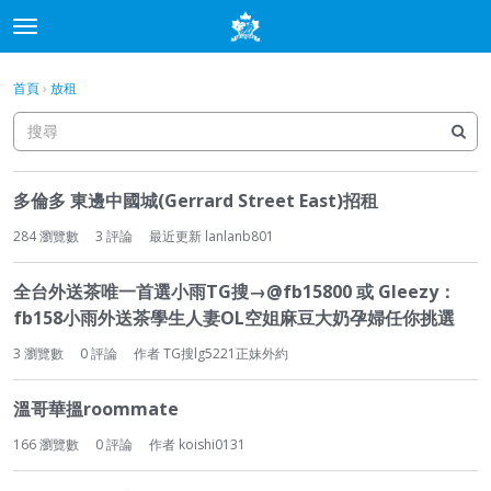
t
o
×
登入
·
申請加入
g
首頁
›
放租
登入
申請加入
g
l
e
分類
m
討
e
多倫多 東邊中國城(Gerrard Street East)招租
論
討論
n
列
284
瀏覽數
3
評論
最近更新
lanlanb801
u
表
最新動態
全台外送茶唯一首選小雨TG搜→@fb15800 或 Gleezy：
fb158小雨外送茶學生人妻OL空姐麻豆大奶孕婦任你挑選
3
瀏覽數
0
評論
作者
TG搜lg5221正妹外約
溫哥華搵roommate
166
瀏覽數
0
評論
作者
koishi0131