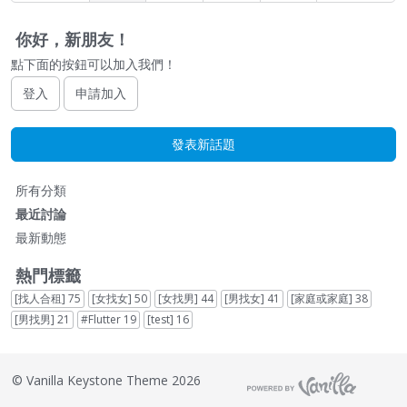
你好，新朋友！
點下面的按鈕可以加入我們！
登入
申請加入
發表新話題
快
所有分類
速
最近討論
連
最新動態
結
熱門標籤
[找人合租]
75
[女找女]
50
[女找男]
44
[男找女]
41
[家庭或家庭]
38
[男找男]
21
#Flutter
19
[test]
16
©
Vanilla Keystone Theme 2026