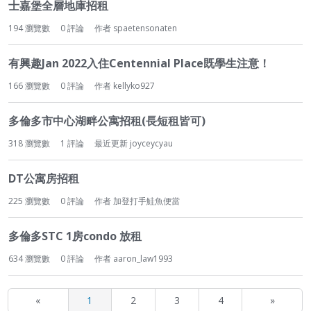
士嘉堡全層地庫招租
194
瀏覽數
0
評論
作者
spaetensonaten
有興趣Jan 2022入住Centennial Place既學生注意！
166
瀏覽數
0
評論
作者
kellyko927
多倫多市中心湖畔公寓招租(長短租皆可)
318
瀏覽數
1
評論
最近更新
joyceycyau
DT公寓房招租
225
瀏覽數
0
評論
作者
加登打手鮭魚便當
多倫多STC 1房condo 放租
634
瀏覽數
0
評論
作者
aaron_law1993
«
1
2
3
4
»