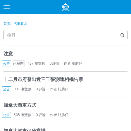
t
o
×
登入
·
申請加入
g
首頁
›
汽車吹水
登入
申請加入
g
l
e
分類
m
討
e
注意
論
討論
n
列
公告
已關閉
437
瀏覽數
0
評論
作者
脂肪仔
u
表
最新動態
十二月市府發出近三千張測速相機告票
公告
331
瀏覽數
0
評論
作者
脂肪仔
加拿大買車方式
公告
505
瀏覽數
0
評論
作者
脂肪仔
加拿大汽車保險常識