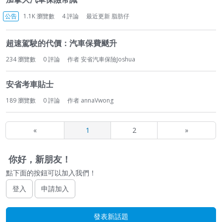
公告
1.1K
瀏覽數
4
評論
最近更新
脂肪仔
超速駕駛的代價：汽車保費颷升
234
瀏覽數
0
評論
作者
安省汽車保險Joshua
安省考車貼士
189
瀏覽數
0
評論
作者
annaVwong
«
1
2
»
你好，新朋友！
點下面的按鈕可以加入我們！
登入
申請加入
發表新話題