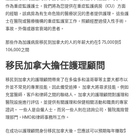
作為重症監護護士，我們將為您提供在重症監護病房（ICU）方面
的經驗，該病房為有生命危險的醫療狀況的患者提供護理。 這些護
士在醫院或醫療機構的重症監護室工作，照顧經歷過侵入性手術，
事故，外傷或器官衰竭的患者。
那些作為加護病房移民到加拿大的人的年薪大約在$ 75,000到$
106,000之間
移民加拿大擔任護理顧問
移民到加拿大的護理顧問帶來了在多倫多和溫哥華等主要大都市以
外並不常見的專業技能，因此備受追捧。 加拿大將尋求技能，例如
充當醫師，客戶和律師之間的聯絡人。 加拿大的護理顧問對護理和
醫院設施進行評估，並提供有關護理和保健相關活動和職責的專家
證詞。 一些人是自僱人士，而另一些人則在諮詢公司，醫院風險管
理部門，HMO和律師事務所工作。
在成功以護理顧問身份移民加拿大後，您應該可以預期每年賺取$