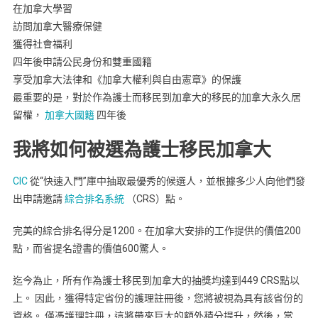
在加拿大學習
訪問加拿大醫療保健
獲得社會福利
四年後申請公民身份和雙重國籍
享受加拿大法律和《加拿大權利與自由憲章》的保護
最重要的是，對於作為護士而移民到加拿大的移民的加拿大永久居
留權，
加拿大國籍
四年後
我將如何被選為護士移民加拿大
CIC
從“快速入門”庫中抽取最優秀的候選人，並根據多少人向他們發
出申請邀請
綜合排名系統
（CRS）點。
完美的綜合排名得分是1200。在加拿大安排的工作提供的價值200
點，而省提名證書的價值600驚人。
迄今為止，所有作為護士移民到加拿大的抽獎均達到449 CRS點以
上。 因此，獲得特定省份的護理註冊後，您將被視為具有該省份的
資格。 僅憑護理註冊，這將帶來巨大的額外積分提升，然後，當