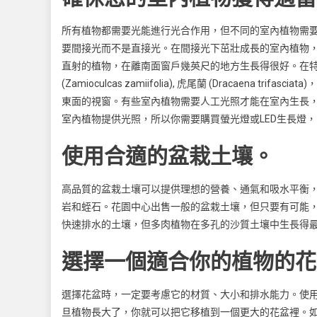
所有植物都需要光能進行光合作用，但不同的室內植物需
要間接光而不是直接光。在間接光下茁壯成長的室內植物
直射的植物，在離南面窗戶幾英尺的地方生長得很好。在
(Zamioculcas zamiifolia), 虎尾蘭 (Dracaena trifa
東面的視窗。有些室內植物需要人工光照才能在室內生長
室內植物提供光照，所以你需要購買螢光燈或LED生長燈
使用合適的盆栽土壤。
高品質的盆栽土壤可以提供理想的營養、通氣和吸水平衡
岩和蛭石。花園中心出售一般的盆栽土壤，但只要有可能
快速排水的土壤，但多肉植物在多孔的沙質土壤中生長得
選擇一個適合你的植物的花
選擇花盆時，一定要考慮它的材質、大小和排水能力。使
旦植物長大了，你就可以把它移植到一個更大的花盆裡。