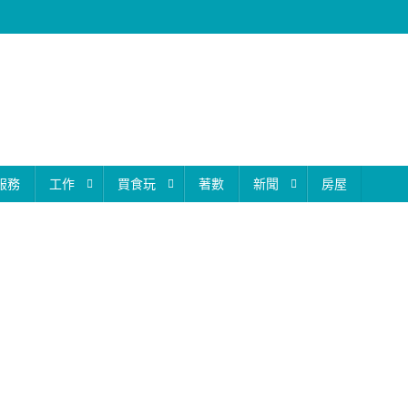
服務
工作
買食玩
著數
新聞
房屋