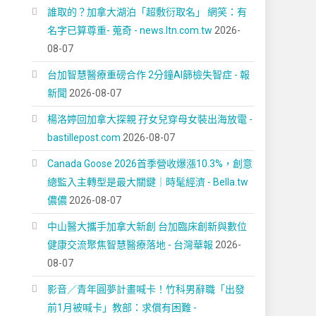
誰取的？加拿大湖泊「超敷衍取名」 網笑：有
名字已算尊重- 蒐奇 - news.ltn.com.tw
2026-
08-07
台加智慧醫療重磅合作 2分鐘AI篩檢失智症 - 報
新聞
2026-08-07
楊洛婷回加拿大探親 孖女兒穿母女裝出海放電 -
bastillepost.com
2026-08-07
Canada Goose 2026首季營收爆漲10.3%，創意
總監入主轉型是最大關鍵｜時髦經濟 - Bella.tw
儂儂
2026-08-07
中山醫大攜手加拿大新創 台加臨床創新與數位
健康交流聚焦智慧醫療落地 - 台灣華報
2026-
08-07
影音／青年圓夢計畫喊卡！竹科男辭職「出發
前1月被喊卡」教部：求償有困難 -