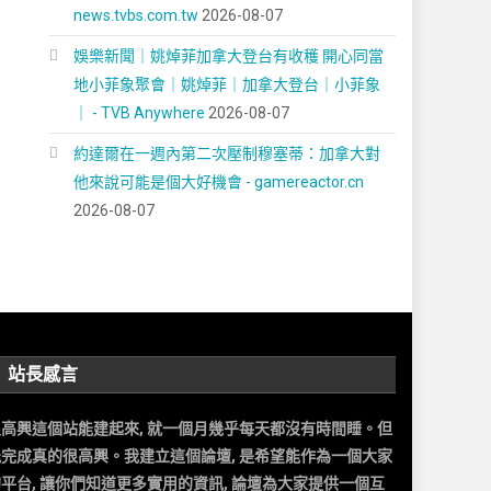
news.tvbs.com.tw
2026-08-07
娛樂新聞｜姚焯菲加拿大登台有收穫 開心同當
地小菲象聚會｜姚焯菲｜加拿大登台｜小菲象
｜ - TVB Anywhere
2026-08-07
約達爾在一週內第二次壓制穆塞蒂：加拿大對
他來說可能是個大好機會 - gamereactor.cn
2026-08-07
站長感言
很高興這個站能建起來, 就一個月幾乎每天都沒有時間睡。但
能完成真的很高興。我建立這個論壇, 是希望能作為一個大家
平台, 讓你們知道更多實用的資訊, 論壇為大家提供一個互