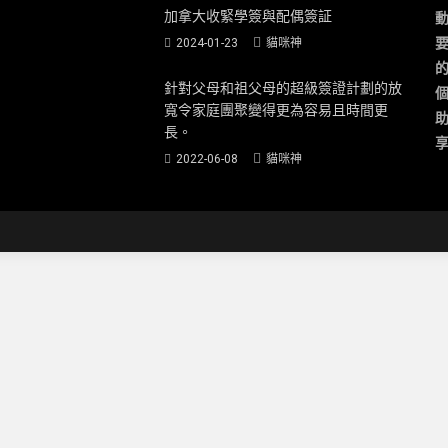
加拿大收緊學簽與配偶簽証
要
2024-01-23
貓咪神
針對父母和祖父母的超級簽證計劃的放
寬令家庭團聚變得更為容易且時間更
長。
享
2022-06-08
貓咪神