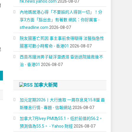
hk.news.yahoo.com
2026-08-07
們
內地媽居港心得「不要臉的人得到一切」！分
享3方面「豁出去」有著數 網民：你好厲害 -
stheadline.com
2026-08-07
院友腸塞亡死因 事主事前食得瞓得 法醫指急性
腸塞可數小時奪命 - 香港01
2026-08-07
肥
西貢吊鐘洲男子疑浮潛遇溺 昏迷送院搶救後不
治 - 香港01
2026-08-07
加拿大新聞
加元定期2026丨大行進取 一周存息見15.8厘 最
新賺息行情 - 專題 - 信報網站
2026-08-07
加拿大7月Ivey PMI為55.1，低於前值的56.2。
預測值為55.5。 - Yahoo 財經
2026-08-07