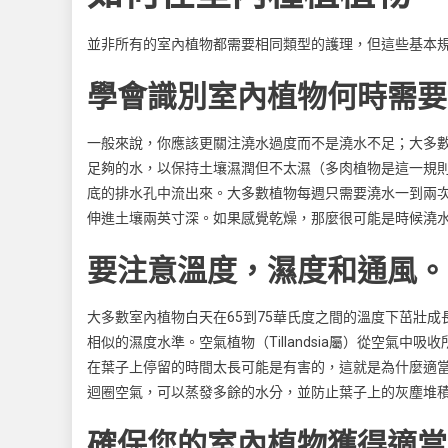
並非所有的室內植物都需要相同類型的護理，但這些基本
學會識別室內植物何時需要
一般來說，你應該更關注澆水過度而不是澆水不足；大多
足夠的水，以保持土壤濕潤但不太濕（多肉植物是這一規
底的排水孔中流出來。大多數植物每週只需要澆水一到兩
伸進土壤兩英寸深。如果感覺乾燥，那麼很可能是時候澆
要注意溫度，濕度和通風。
大多數室內植物白天在65到75華氏度之間的溫度下茁壯
相似的濕度水準。空氣植物（Tillandsia屬）從空氣
在葉子上停留的時間太長可能是有害的，這就是為什麼適
迴圈空氣，可以蒸發多餘的水分，並防止葉子上的灰塵堆
確保您的室內植物獲得適當