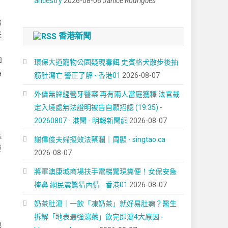
ancestry
2026-08-06
Janice Rodrigues
需
光
香港新聞
和
環保大道寵物公園疑現毒餌 史賓格犬散步後抽
為
筋肚瀉亡 警正了解 - 香港01
2026-08-07
外傭無牌經營牙醫案 再有兩人當庭獲釋 法官裁
定入境處無法證明被告自願招認 (19:35) -
20260807 - 港聞 - 明報新聞網
2026-08-07
珠
謝偉俊夫婦擬效法蔡瀾｜周顯 - singtao.ca
要
2026-08-07
將軍澳康城商場扶手電梯驚現糞便！女保安急
掩鼻 網民震驚猜內情 - 香港01
2026-08-07
奶茶肚瀉｜一飲「凍奶茶」就好易肚痾？醫生
拆解「地表最強瀉藥」飲完即瀉4大原因 -
地