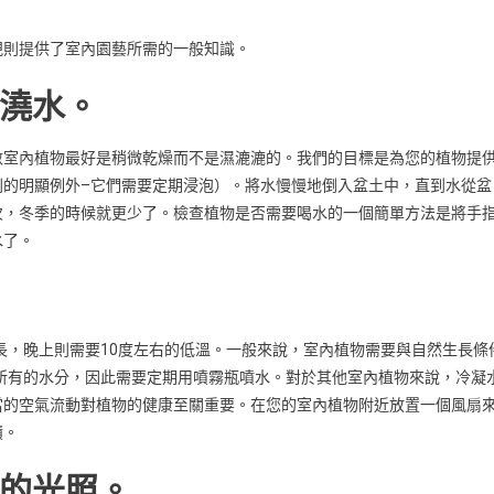
規則提供了室內園藝所需的一般知識。
澆水。
數室內植物最好是稍微乾燥而不是濕漉漉的。我們的目標是為您的植物提
則的明顯例外–它們需要定期浸泡）。將水慢慢地倒入盆土中，直到水從盆
次，冬季的時候就更少了。檢查植物是否需要喝水的一個簡單方法是將手
水了。
成長，晚上則需要10度左右的低溫。一般來說，室內植物需要與自然生長條
中吸收所有的水分，因此需要定期用噴霧瓶噴水。對於其他室內植物來說，冷凝
當的空氣流動對植物的健康至關重要。在您的室內植物附近放置一個風扇
積。
的光照。