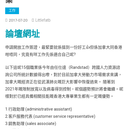
工作
Littlefatb
2017-07-20
論壇網址
申請開放工作簽證，最緊要就係搵到一份好工👍但係加拿大同香港
咁唔同，究竟有咩工作先係適合自己呢?
以下這呢15個職業係今年由任仕達（Randstad）跨國人力資源諮
詢公司所統計數據得出嚟，對於目前加拿大勞動力市場需求來講，
加拿大嘅經濟正在從武漢肺炎嘅巨大影響中恢復過來。 隨著到
2021年嘅限制放寬以及病毒得到控制，呢個趨勢預計將會繼續。呢
樣對於已經具備相關技能嘅香港大專畢業生都有一定嘅優勢。
1.行政助理 (administrative assistant)
2.客戶服務代表 (customer service representative)
3.銷售助理 (sales associate)