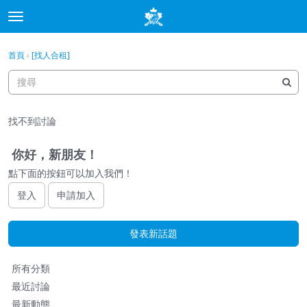
t
o
×
登入
·
申請加入
g
首頁
›
[找人合租]
登入
申請加入
g
l
e
分類
m
找不到討論
e
討論
n
u
你好，新朋友！
最新動態
點下面的按鈕可以加入我們！
登入
申請加入
發表新話題
快
所有分類
速
最近討論
連
最新動態