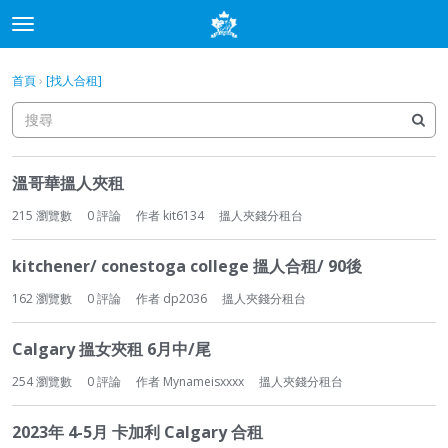
t
o
×
登入
·
申請加入
g
首頁
›
[找人合租]
登入
申請加入
g
l
e
分類
m
討
e
溫哥華搵人夾租
論
討論
n
列
215
瀏覽數
0
評論
作者
kit6134
搵人夾錢分租台
u
表
最新動態
kitchener/ conestoga college 搵人合租/ 90後
162
瀏覽數
0
評論
作者
dp2036
搵人夾錢分租台
Calgary 搵女夾租 6月中/尾
254
瀏覽數
0
評論
作者
Mynameisxxxx
搵人夾錢分租台
2023年 4-5月 卡加利 Calgary 合租