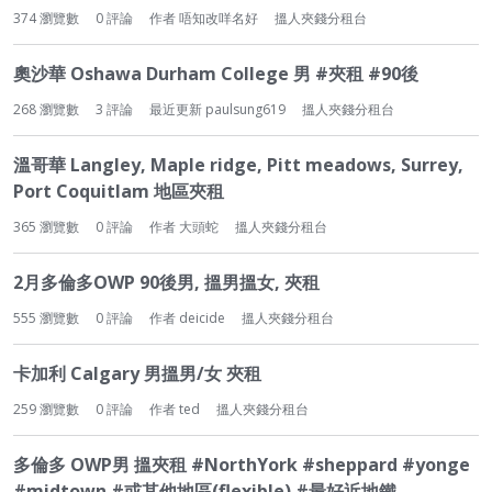
374
瀏覽數
0
評論
作者
唔知改咩名好
搵人夾錢分租台
奧沙華 Oshawa Durham College 男 #夾租 #90後
268
瀏覽數
3
評論
最近更新
paulsung619
搵人夾錢分租台
溫哥華 Langley, Maple ridge, Pitt meadows, Surrey,
Port Coquitlam 地區夾租
365
瀏覽數
0
評論
作者
大頭蛇
搵人夾錢分租台
2月多倫多OWP 90後男, 搵男搵女, 夾租
555
瀏覽數
0
評論
作者
deicide
搵人夾錢分租台
卡加利 Calgary 男搵男/女 夾租
259
瀏覽數
0
評論
作者
ted
搵人夾錢分租台
多倫多 OWP男 搵夾租 #NorthYork #sheppard #yonge
#midtown #或其他地區(flexible) #最好近地鐵