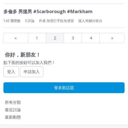
多倫多 男搵男 #Scarborough #Markham
143
瀏覽數
0
評論
作者
加登打手鮭魚便當
搵人夾錢分租台
«
1
2
3
4
»
你好，新朋友！
點下面的按鈕可以加入我們！
登入
申請加入
發表新話題
快
所有分類
速
最近討論
連
最新動態
結