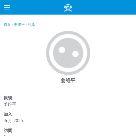
t
o
×
登入
·
申請加入
g
首頁
›
姜维平
›
討論
g
分類
l
e
討論
m
e
最新動態
n
u
姜维平
帳號
姜维平
加入
五月 2025
訪問