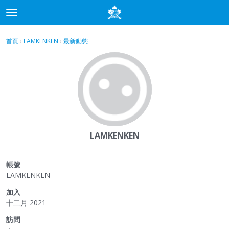
t
o
×
登入
·
申請加入
g
首頁
›
LAMKENKEN
›
最新動態
g
分類
l
e
討論
m
e
最新動態
n
u
LAMKENKEN
帳號
LAMKENKEN
加入
十二月 2021
訪問