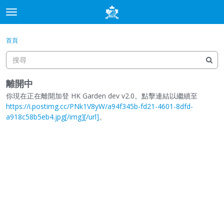
t
o
×
登入
·
申請加入
g
首頁
登入
申請加入
g
l
e
分類
m
離開中
e
你現在正在離開加登 HK Garden dev v2.0。點擊連結以繼續至
討論
n
https://i.postimg.cc/PNk1V8yW/a94f345b-fd21-4601-8dfd-
u
a918c58b5eb4.jpg[/img][/url]
。
最新動態