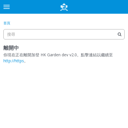
t
o
×
登入
·
申請加入
g
首頁
登入
申請加入
g
l
e
分類
m
離開中
e
你現在正在離開加登 HK Garden dev v2.0。點擊連結以繼續至
討論
n
http://https
。
u
最新動態