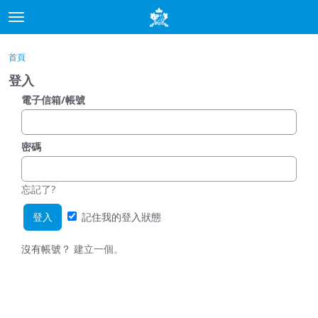
t
o
×
登入
·
申請加入
g
首頁
登入
申請加入
g
登入
l
e
電子信箱/帳號
分類
m
e
討論
n
密碼
u
最新動態
忘記了?
記住我的登入狀態
沒有帳號？
建立一個。